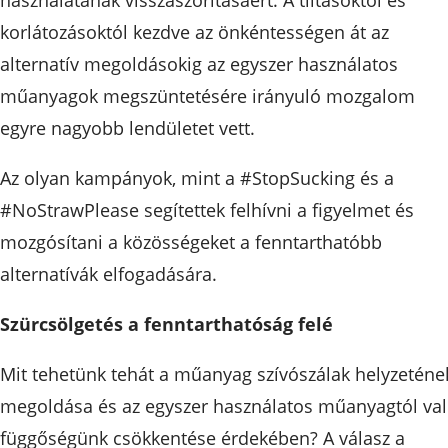
használatának visszaszorításáért. A tiltásoktól és
korlátozásoktól kezdve az önkéntességen át az
alternatív megoldásokig az egyszer használatos
műanyagok megszüntetésére irányuló mozgalom
egyre nagyobb lendületet vett.
Az olyan kampányok, mint a #StopSucking és a
#NoStrawPlease segítettek felhívni a figyelmet és
mozgósítani a közösségeket a fenntarthatóbb
alternatívák elfogadására.
Szürcsölgetés a fenntarthatóság felé
Mit tehetünk tehát a műanyag szívószálak helyzeténe
megoldása és az egyszer használatos műanyagtól va
függőségünk csökkentése érdekében? A válasz a