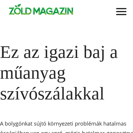
Ez az igazi baj a
műanyag
szívószálakkal
A bolygónkat sújtó környezeti problémák hatalmas
óceánjában van egy apró, mégis hatalmas gonosztev