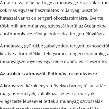
A riasztó valóság az, hogy a műanyag szívószálak, mi
sok más egyszer használatos műanyag, pusztító
hatással vannak a tengeri ökoszisztémákra. Évente
több milliárd műanyag szívószál kerül az óceánokba,
ahol komoly veszélyt jelentenek a tengeri élővilágra.
A műanyag gyűrűkbe gabalyodott tengeri teknősöktő
kezdve a törmelékkel teli gyomrú tengeri madarakig 
műanyagszennyezés egyszerre dühítő és szívszorító.
Az utolsó szalmaszál: Felhívás a cselekvésre
A környezeti károk egyre növekvő bizonyítékai láttán
magánszemélyek, vállalkozások és kormányok
világszerte lépéseket tettek a műanyag szívószálak