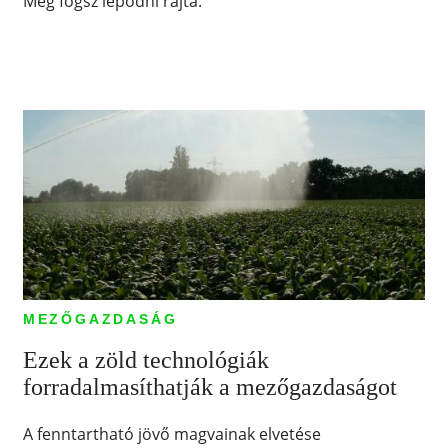
Meg fogsz lepődni rajta.
MEZŐGAZDASÁG
Ezek a zöld technológiák
forradalmasíthatják a mezőgazdaságot
A fenntartható jövő magvainak elvetése