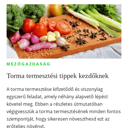
MEZŐGAZDASÁG
Torma termesztési tippek kezdőknek
A torma termesztése kifizetődő és viszonylag
egyszerű feladat, amely néhány alapvető lépést
követel meg. Ebben a részletes útmutatóban
végigvesszük a torma termesztésének minden fontos
szempontját, hogy sikeresen növeszthesd ezt az
erőteljes növényt.