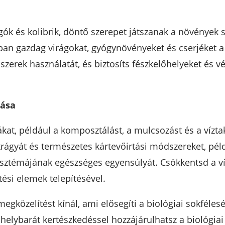
gók és kolibrik, döntő szerepet játszanak a növénye
an gazdag virágokat, gyógynövényeket és cserjéket a 
 szerek használatát, és biztosíts fészkelőhelyeket és 
tása
ákat, például a komposztálást, a mulcsozást és a vízt
trágyát és természetes kártevőirtási módszereket, pél
zisztémájának egészséges egyensúlyát. Csökkentsd a ví
ési elemek telepítésével.
megközelítést kínál, ami elősegíti a biológiai sokféle
őhelybarát kertészkedéssel hozzájárulhatsz a biológiai