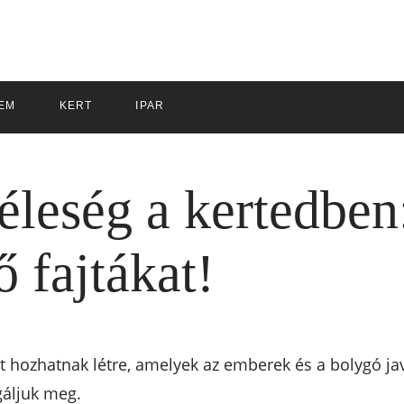
EM
KERT
IPAR
éleség a kertedben:
 fajtákat!
 hozhatnak létre, amelyek az emberek és a bolygó javá
gáljuk meg.