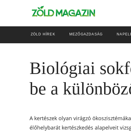
ZÖLD HÍREK
MEZŐGAZDASÁG
NAPEL
Biológiai sokf
be a különböző
A kertészek olyan virágzó ökoszisztémákat
élőhelybarát kertészkedés alapelveit vizs