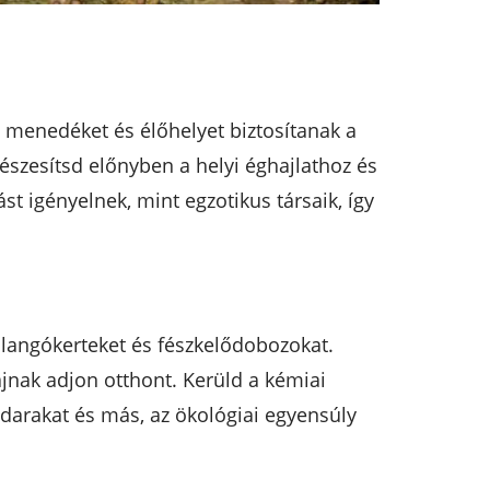
 menedéket és élőhelyet biztosítanak a
észesítsd előnyben a helyi éghajlathoz és
t igényelnek, mint egzotikus társaik, így
llangókerteket és fészkelődobozokat.
 fajnak adjon otthont. Kerüld a kémiai
darakat és más, az ökológiai egyensúly