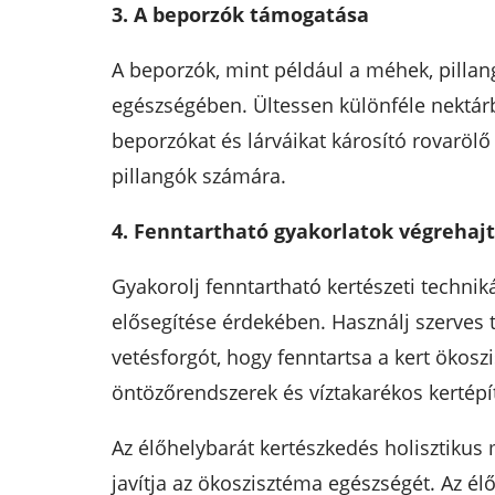
3. A beporzók támogatása
A beporzók, mint például a méhek, pillan
egészségében. Ültessen különféle nektárb
beporzókat és lárváikat károsító rovarölő
pillangók számára.
4. Fenntartható gyakorlatok végrehaj
Gyakorolj fenntartható kertészeti technik
elősegítése érdekében. Használj szerves 
vetésforgót, hogy fenntartsa a kert ökos
öntözőrendszerek és víztakarékos kertépít
Az élőhelybarát kertészkedés holisztikus 
javítja az ökoszisztéma egészségét. Az él