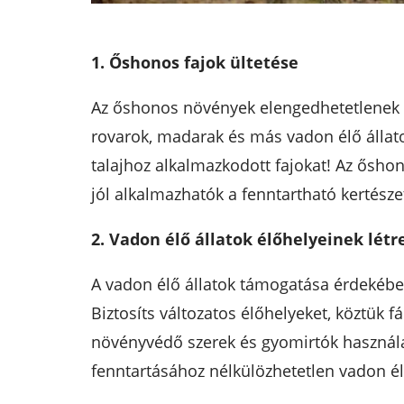
1. Őshonos fajok ültetése
Az őshonos növények elengedhetetlenek a 
rovarok, madarak és más vadon élő állato
talajhoz alkalmazkodott fajokat! Az őshon
jól alkalmazhatók a fenntartható kertésze
2. Vadon élő állatok élőhelyeinek lét
A vadon élő állatok támogatása érdekében
Biztosíts változatos élőhelyeket, köztük fá
növényvédő szerek és gyomirtók használat
fenntartásához nélkülözhetetlen vadon élő