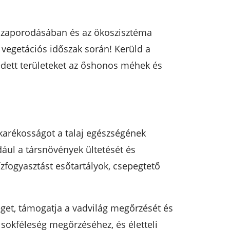
k szaporodásában és az ökoszisztéma
vegetációs időszak során! Kerüld a
védett területeket az őshonos méhek és
akarékosságot a talaj egészségének
dául a társnövények ültetését és
zfogyasztást esőtartályok, csepegtető
séget, támogatja a vadvilág megőrzését és
 sokféleség megőrzéséhez, és életteli