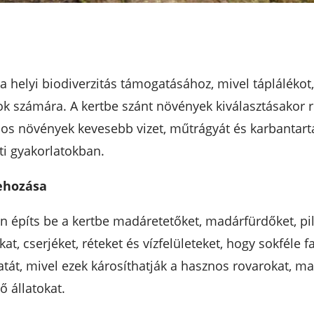
helyi biodiverzitás támogatásához, mivel táplálékot,
k számára. A kertbe szánt növények kiválasztásakor r
os növények kevesebb vizet, műtrágyát és karbantartás
ti gyakorlatokban.
rehozása
 építs be a kertbe madáretetőket, madárfürdőket, pi
kat, cserjéket, réteket és vízfelületeket, hogy sokféle
át, mivel ezek károsíthatják a hasznos rovarokat, ma
 állatokat.