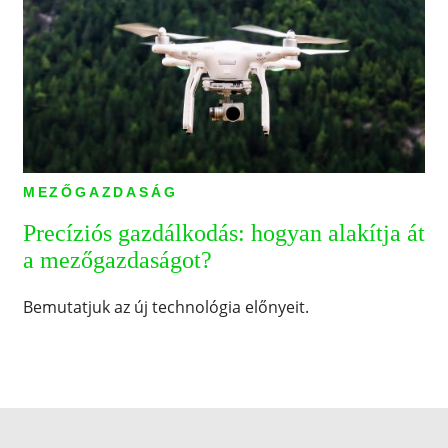
MEZŐGAZDASÁG
Precíziós gazdálkodás: hogyan alakítja át
a mezőgazdaságot?
Bemutatjuk az új technológia előnyeit.