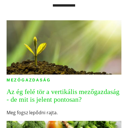
MEZŐGAZDASÁG
Az ég felé tör a vertikális mezőgazdaság
- de mit is jelent pontosan?
Meg fogsz lepődni rajta.