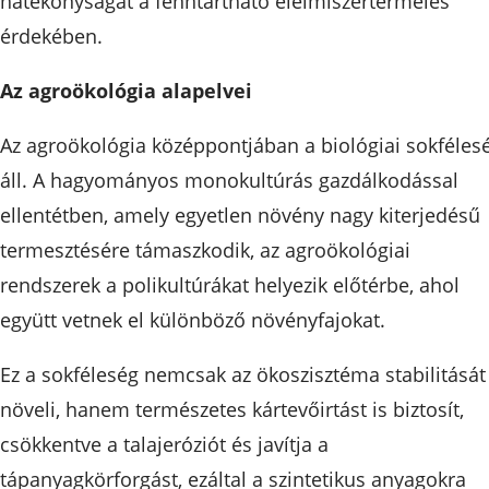
hatékonyságát a fenntartható élelmiszertermelés
érdekében.
Az agroökológia alapelvei
Az agroökológia középpontjában a biológiai sokféles
áll. A hagyományos monokultúrás gazdálkodással
ellentétben, amely egyetlen növény nagy kiterjedésű
termesztésére támaszkodik, az agroökológiai
rendszerek a polikultúrákat helyezik előtérbe, ahol
együtt vetnek el különböző növényfajokat.
Ez a sokféleség nemcsak az ökoszisztéma stabilitását
növeli, hanem természetes kártevőirtást is biztosít,
csökkentve a talajeróziót és javítja a
tápanyagkörforgást, ezáltal a szintetikus anyagokra