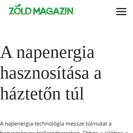
A napenergia
hasznosítása a
háztetőn túl
A napenergia-technológia messze túlmutat a
hagyományos tetőrendszereken. Ebben a cikkben a