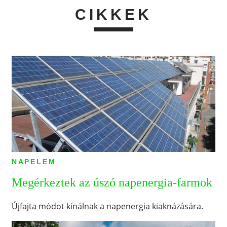
CIKKEK
NAPELEM
Megérkeztek az úszó napenergia-farmok
Újfajta módot kínálnak a napenergia kiaknázására.