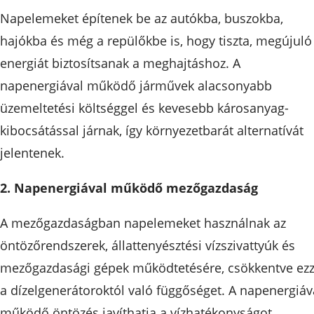
Napelemeket építenek be az autókba, buszokba,
hajókba és még a repülőkbe is, hogy tiszta, megújuló
energiát biztosítsanak a meghajtáshoz. A
napenergiával működő járművek alacsonyabb
üzemeltetési költséggel és kevesebb károsanyag-
kibocsátással járnak, így környezetbarát alternatívát
jelentenek.
2. Napenergiával működő mezőgazdaság
A mezőgazdaságban napelemeket használnak az
öntözőrendszerek, állattenyésztési vízszivattyúk és
mezőgazdasági gépek működtetésére, csökkentve ezz
a dízelgenerátoroktól való függőséget. A napenergiáv
működő öntözés javíthatja a vízhatékonyságot,