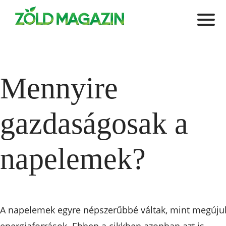
Mennyire
gazdaságosak a
napelemek?
A napelemek egyre népszerűbbé váltak, mint megúju
energiaforrások. Ebben a cikkben azonban azt is