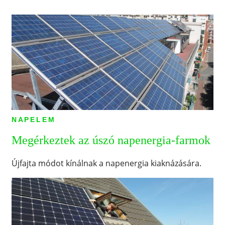
NAPELEM
Megérkeztek az úszó napenergia-farmok
Újfajta módot kínálnak a napenergia kiaknázására.